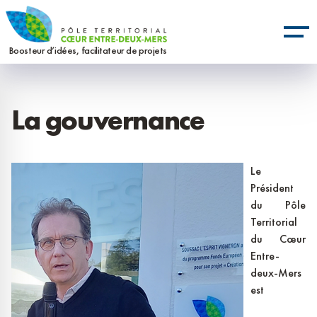
Aller
Panneau de gestion des cookies
au
contenu
Boosteur d’idées, facilitateur de projets
principal
La gouvernance
Le
Président
du Pôle
Territorial
du Cœur
Entre-
deux-Mers
est